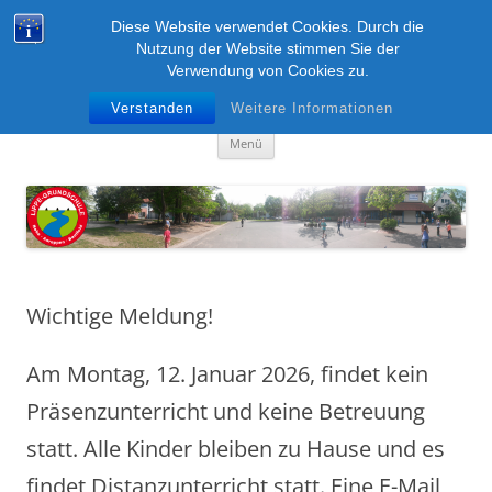
Zum
Inhalt
Diese Website verwendet Cookies. Durch die
Lippe-Grundschule
springen
Nutzung der Website stimmen Sie der
Verwendung von Cookies zu.
Boke – Anreppen – Bentfeld
Verstanden
Weitere Informationen
Menü
Wichtige Meldung!
Am Montag, 12. Januar 2026, findet kein
Präsenzunterricht und keine Betreuung
statt. Alle Kinder bleiben zu Hause und es
findet Distanzunterricht statt. Eine E-Mail