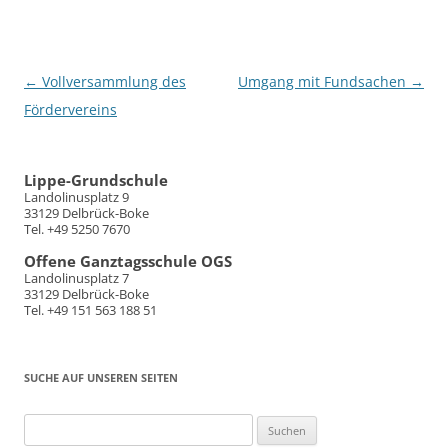
Beitragsnavigation
←
Vollversammlung des
Umgang mit Fundsachen
→
Fördervereins
Lippe-Grundschule
Landolinusplatz 9
33129 Delbrück-Boke
Tel. +49 5250 7670
Offene Ganztagsschule OGS
Landolinusplatz 7
33129 Delbrück-Boke
Tel. +49 151 563 188 51
SUCHE AUF UNSEREN SEITEN
Suchen