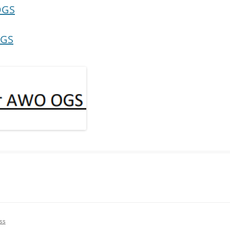
OGS
BGS
ss