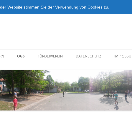
 der Website stimmen Sie der Verwendung von Cookies zu.
RN
OGS
FÖRDERVEREIN
DATENSCHUTZ
IMPRESS
ERNBRIEFE
OGS AKTUELL
VORSTAND
ENDER DER LIPPE-
OGS-ABC – ALLE INFOS
BEITRITTSERKLÄRUNG
UNDSCHULE
DAS OGS-KONZEPT
FLYER FÖRDERVEREIN
ERRICHTSZEITEN
RO-ÖFFNUNGSZEITEN
JEKT JEKISS