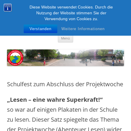
Zum
Inhalt
Diese Website verwendet Cookies. Durch die
Lippe-Grundschule
springen
Nutzung der Website stimmen Sie der
Verwendung von Cookies zu.
Boke – Anreppen – Bentfeld
Verstanden
Weitere Informationen
Menü
Schulfest zum Abschluss der Projektwoche
„Lesen – eine wahre Superkraft!“
so war auf einigen Plakaten in der Schule
zu lesen. Dieser Satz spiegelte das Thema
der Projektwoche (Abenteuer Lesen) wider,