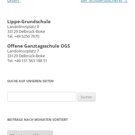
Lesen“
der Schülerbücherei
→
Lippe-Grundschule
Landolinusplatz 9
33129 Delbrück-Boke
Tel. +49 5250 7670
Offene Ganztagsschule OGS
Landolinusplatz 7
33129 Delbrück-Boke
Tel. +49 151 563 188 51
SUCHE AUF UNSEREN SEITEN
Suchen
nach:
BEITRÄGE NACH MONATEN SORTIERT
Beiträge