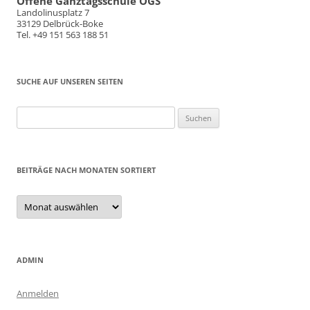
Offene Ganztagsschule OGS
Landolinusplatz 7
33129 Delbrück-Boke
Tel. +49 151 563 188 51
SUCHE AUF UNSEREN SEITEN
Suchen
nach:
BEITRÄGE NACH MONATEN SORTIERT
Beiträge
nach
Monaten
sortiert
ADMIN
Anmelden