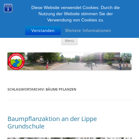
Zum
Inhalt
Diese Website verwendet Cookies. Durch die
Lippe-Grundschule
springen
Nutzung der Website stimmen Sie der
Verwendung von Cookies zu.
Boke – Anreppen – Bentfeld
Verstanden
Weitere Informationen
Menü
SCHLAGWORTARCHIV:
BÄUME PFLANZEN
Baumpflanzaktion an der Lippe
Grundschule